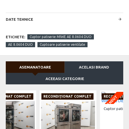
DATE TEHNICE
ETICHETE:
Cuptor patiserie MIWE AE 8.0604 DUO
AE 8.0604 DUO
Cuptoare patiserie ventilate
ASEMANATOARE
ACELASI BRAND
ACEEASI CATEGORIE
 COMPLET
RECONDIŢIONAT COMPLET
RECONDIŢIONAT COM
VÂNDUT
Cuptor patiserie 15 tavi Wiesheu Dibas 64 Blue S