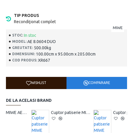
TIP PRODUS
Recondiţionat complet
MIWE
In stoc
STOC:
AE 8.0604 DUO
MODEL:
500.00kg
GREUTATE:
100.00cm x 95.00cm x 205.00cm
DIMENSIUNI:
XR667
COD PRODUS:
WISHLIST
COMPARARE
DE LA ACELASI BRAND
Cuptor patiserie MIWE AERO 10 tăvi
Cuptor patiserie MIWE AERO 6 tăvi