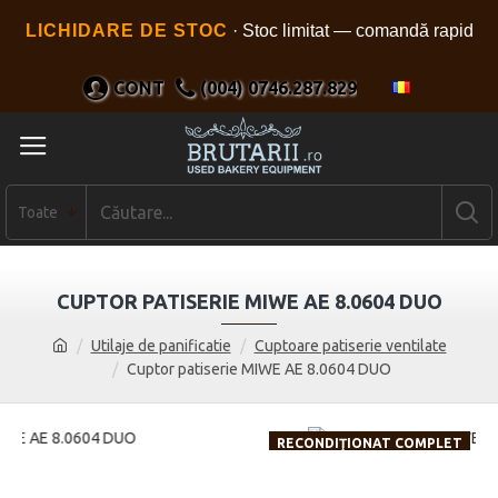
LICHIDARE DE STOC
· Stoc limitat — comandă rapid
CONT
(004) 0746.287.829
Toate
CUPTOR PATISERIE MIWE AE 8.0604 DUO
Utilaje de panificatie
Cuptoare patiserie ventilate
Cuptor patiserie MIWE AE 8.0604 DUO
RECONDIŢIONAT COMPLET