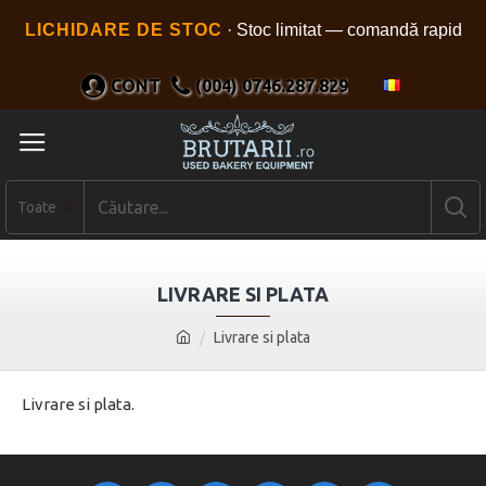
LICHIDARE DE STOC
· Stoc limitat — comandă rapid
CONT
(004) 0746.287.829
Toate
LIVRARE SI PLATA
Livrare si plata
Livrare si plata.