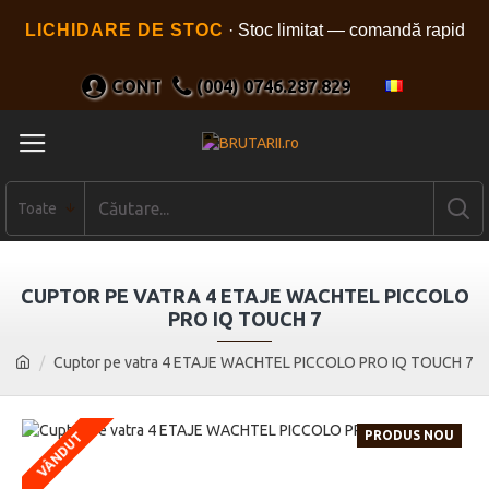
LICHIDARE DE STOC
· Stoc limitat — comandă rapid
CONT
(004) 0746.287.829
Toate
CUPTOR PE VATRA 4 ETAJE WACHTEL PICCOLO
PRO IQ TOUCH 7
Cuptor pe vatra 4 ETAJE WACHTEL PICCOLO PRO IQ TOUCH 7
PRODUS NOU
VÂNDUT