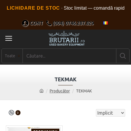
LICHIDARE DE STOC
· Stoc limitat — comandă rapid
CONT
(004) 0746.287.829
Toate
TEKMAK
Producător
TEKMAK
0