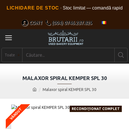
LICHIDARE DE STOC
· Stoc limitat — comandă rapid
CONT
(004) 0746.287.829
Toate
MALAXOR SPIRAL KEMPER SPL 30
Malaxor spiral KEMPER SPL 30
RECONDIŢIONAT COMPLET
VÂNDUT