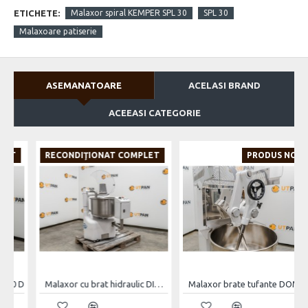
ETICHETE:
Malaxor spiral KEMPER SPL 30
SPL 30
Malaxoare patiserie
ASEMANATOARE
ACELASI BRAND
ACEEASI CATEGORIE
RECONDIŢIONAT COMPLET
PRODUS NOU
D
Malaxor cu brat hidraulic DIOSNA S35
Malaxor brate tufante DOMINO TUFF 55