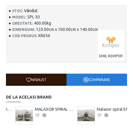
Vândut
STOC:
SPL 30
MODEL:
400.00kg
GREUTATE:
120.00cm x 100.00cm x 140.00cm
DIMENSIUNI:
XR656
COD PRODUS:
EMIL KEMPER
WISHLIST
COMPARARE
DE LA ACELASI BRAND
a KEMPER IMPERATOR II
MALAXOR SPIRAL CU 2 CUVE EMIL KEMPER SPA 200
Malaxor spiral EMIL KEMPER SP 50 L