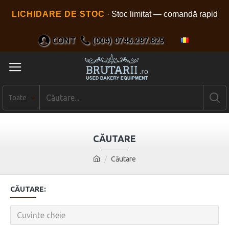
LICHIDARE DE STOC
· Stoc limitat — comandă rapid
CONT
(004) 0746.287.829
Toate
CĂUTARE
Căutare
CĂUTARE: